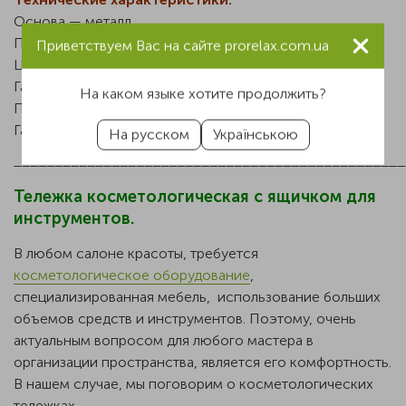
Основа — металл
Полки — ДСП/стекло
Приветствуем Вас на сайте prorelax.com.ua
Цвет — белый
Габариты: 50х41х80 см
На каком языке хотите продолжить?
Производство: Китай
Гарантия 1 год
На русском
Українською
________________________________________________
Тележка косметологическая с ящичком для
инструментов.
В любом салоне красоты, требуется
косметологическое оборудование
,
специализированная мебель, использование больших
объемов средств и инструментов. Поэтому, очень
актуальным вопросом для любого мастера в
организации пространства, является его комфортность.
В нашем случае, мы поговорим о косметологических
тележках.