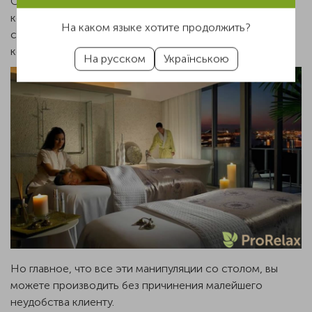
Самое важное — это электропривод, с помощью
которого Вы можете регулировать не только высоту
На каком языке хотите продолжить?
стола, но и верхней и нижней его части, в том случае,
когда он имеет несколько секций.
На русском
Українською
Но главное, что все эти манипуляции со столом, вы
можете производить без причинения малейшего
неудобства клиенту.