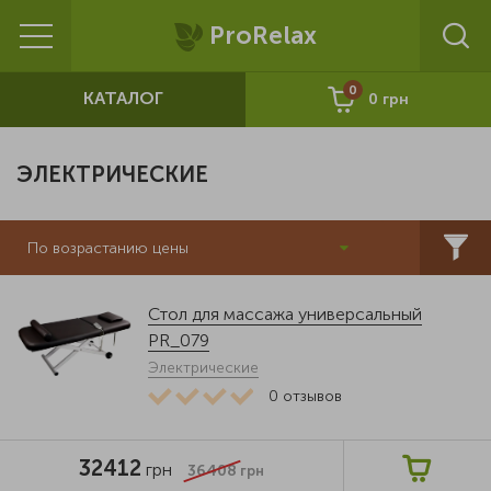
ProRelax
0
КАТАЛОГ
0
грн
ЭЛЕКТРИЧЕСКИЕ
По возрастанию цены
Стол для массажа универсальный
PR_079
Электрические
0
отзывов
32412
грн
36408
грн