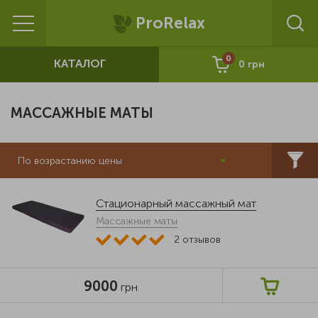
ProRelax
0
КАТАЛОГ
0
грн
МАССАЖНЫЕ МАТЫ
По возрастанию цены
Стационарный массажный мат
Массажные маты
2
отзывов
9000
грн