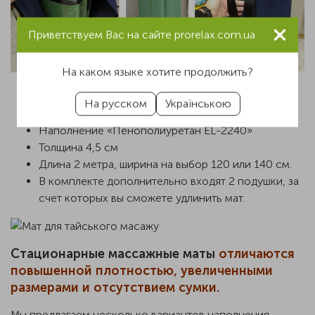
Приветствуем Вас на сайте prorelax.com.ua
На каком языке хотите продолжить?
Рулон в собранном виде примерно 120х50 см.
На русском
Українською
Вес такого комплекта около 7 кг.
Наполнение «Пенополиуретан EL-2240»
Толщина 4,5 см
Длина 2 метра, ширина на выбор 120 или 140 см.
В комплекте дополнительно входят 2 подушки, за
счет которых вы сможете удлинить мат.
Стационарные массажные маты
отличаются
повышенной плотностью, увеличенными
размерами и отсутствием сумки.
Мы предлагаем несколько вариантов наполнения.